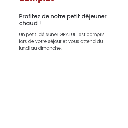
Profitez de notre petit déjeuner
chaud !
Un petit-déjeuner GRATUIT est compris
lors de votre séjour et vous attend du
lundi au dimanche.
Découvrez l’assiette brunch ou la crêpe
choco-banane. Laissez-vous tenter par
ces plaisirs vitaminés parce que des
fruits, c’est tellement bon!