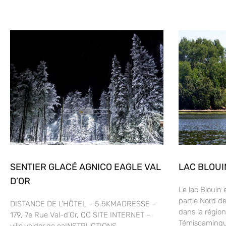
SENTIER GLACÉ AGNICO EAGLE VAL
LAC BLOUI
D’OR
Le lac Blouin 
partie Nord de
DISTANCE DE L’HÔTEL – 5.5KMADRESSE –
dans la région
179, 7e Rue Val-d’Or, QC SITE INTERNET –
Témiscamingu