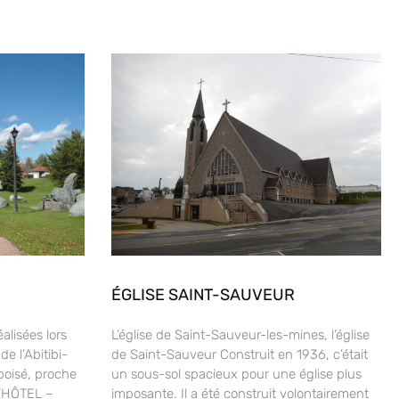
ÉGLISE SAINT-SAUVEUR
alisées lors
L’église de Saint-Sauveur-les-mines, l’église
e l’Abitibi-
de Saint-Sauveur Construit en 1936, c’était
boisé, proche
un sous-sol spacieux pour une église plus
L’HÔTEL –
imposante. Il a été construit volontairement