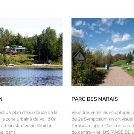
N
PARC DES MARAIS
est un plan d’eau douce de la
Vous trouverez les sculptures ré
 la zone urbaine de Val-d’Or,
du 2e Symposium en art visuel d
 administrative de l’Abitibi-
Témiscamingue. C’est un parc 
e, dans
du centre-ville. DISTANCE DE 